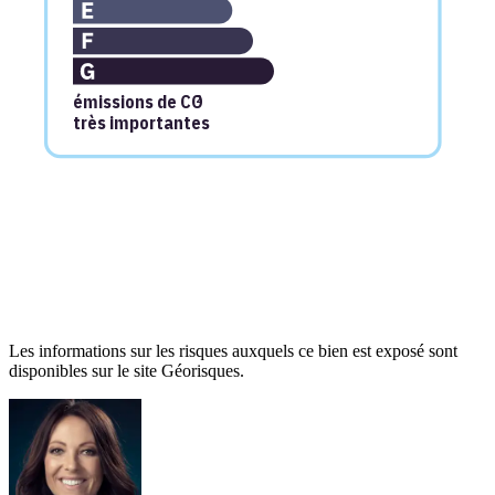
émissions de CO
2
très importantes
Consommation (énergie primaire) :
72
kWh/m²/an
Les informations sur les risques auxquels ce bien est exposé sont
Émissions :
68
kgCO2/m²/an
disponibles sur le site Géorisques.
Dont émissions de gaz à effet de serre :
14
kgCO 2/m²/an
(classe
C
)
Classe :
C