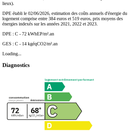
lieux).
DPE établi le 02/06/2026, estimation des coûts annuels d'énergie du
logement comprise entre 384 euros et 519 euros, prix moyens des
énergies indexés sur les années 2021, 2022 et 2023.
DPE : C - 72 kWhEP/m².an
GES : C - 14 kgéqCO2/m².an
Loading...
Diagnostics
logement extrêmement performant
consommation
émissions
(énergie primaire)
72
68
*
kg CO
/m
/an
kWh/m
/an
2
2
2