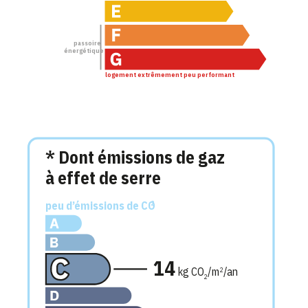
passoire
énergétique
logement extrêmement peu performant
* Dont émissions de gaz
à effet de serre
peu d’émissions de CO
2
14
kg CO
/m
/an
2
2