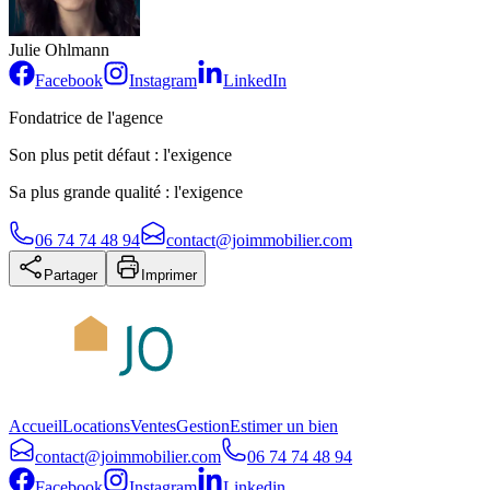
Julie Ohlmann
Facebook
Instagram
LinkedIn
Fondatrice de l'agence
Son plus petit défaut : l'exigence
Sa plus grande qualité : l'exigence
06 74 74 48 94
contact@joimmobilier.com
Partager
Imprimer
Accueil
Locations
Ventes
Gestion
Estimer un bien
contact@joimmobilier.com
06 74 74 48 94
Facebook
Instagram
Linkedin