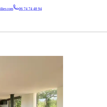
lier.com
06 74 74 48 94