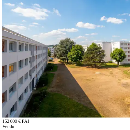
152 000 €
FAI
Vendu