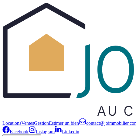
Locations
Ventes
Gestion
Estimer un bien
contact@joimmobilier.co
Facebook
Instagram
Linkedin