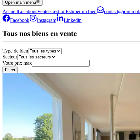
Open main menu
Accueil
Locations
Ventes
Gestion
Estimer un bien
contact@joimmobi
Facebook
Instagram
Linkedin
Tous nos biens en vente
Type de bien
Secteur
Votre prix max
Filtrer