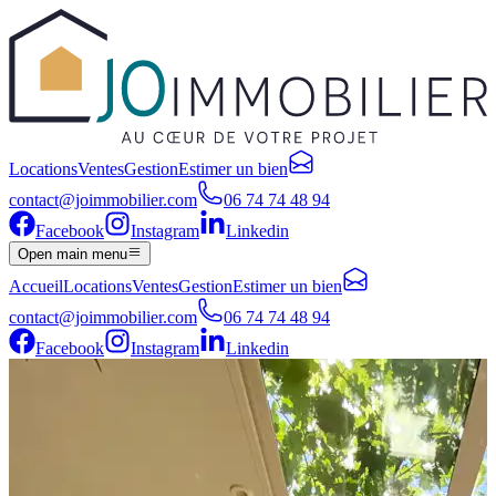
Locations
Ventes
Gestion
Estimer un bien
contact@joimmobilier.com
06 74 74 48 94
Facebook
Instagram
Linkedin
Open main menu
Accueil
Locations
Ventes
Gestion
Estimer un bien
contact@joimmobilier.com
06 74 74 48 94
Facebook
Instagram
Linkedin