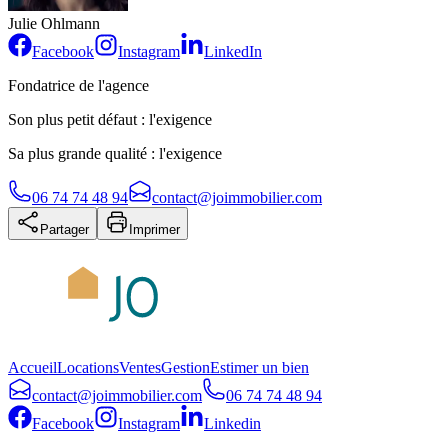
Julie Ohlmann
Facebook
Instagram
LinkedIn
Fondatrice de l'agence
Son plus petit défaut : l'exigence
Sa plus grande qualité : l'exigence
06 74 74 48 94
contact@joimmobilier.com
Partager
Imprimer
Accueil
Locations
Ventes
Gestion
Estimer un bien
contact@joimmobilier.com
06 74 74 48 94
Facebook
Instagram
Linkedin